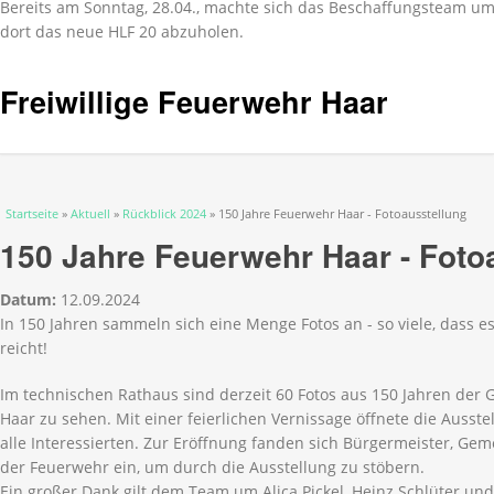
Bereits am Sonntag, 28.04., machte sich das Beschaffungsteam 
dort das neue HLF 20 abzuholen.
Freiwillige Feuerwehr Haar
Sie sind hier
Startseite
»
Aktuell
»
Rückblick 2024
» 150 Jahre Feuerwehr Haar - Fotoausstellung
150 Jahre Feuerwehr Haar - Foto
Datum:
12.09.2024
In 150 Jahren sammeln sich eine Menge Fotos an - so viele, dass es
reicht!
Im technischen Rathaus sind derzeit 60 Fotos aus 150 Jahren der
Haar zu sehen. Mit einer feierlichen Vernissage öffnete die Ausst
alle Interessierten. Zur Eröffnung fanden sich Bürgermeister, Ge
der Feuerwehr ein, um durch die Ausstellung zu stöbern.
Ein großer Dank gilt dem Team um Alica Pickel, Heinz Schlüter und