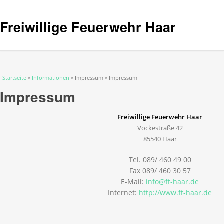
Freiwillige Feuerwehr Haar
Sie sind hier
Startseite
»
Informationen
» Impressum » Impressum
Impressum
Freiwillige Feuerwehr Haar
Vockestraße 42
85540 Haar
Tel. 089/ 460 49 00
Fax 089/ 460 30 57
E-Mail:
info@ff-haar.de
Internet:
http://www.ff-haar.de