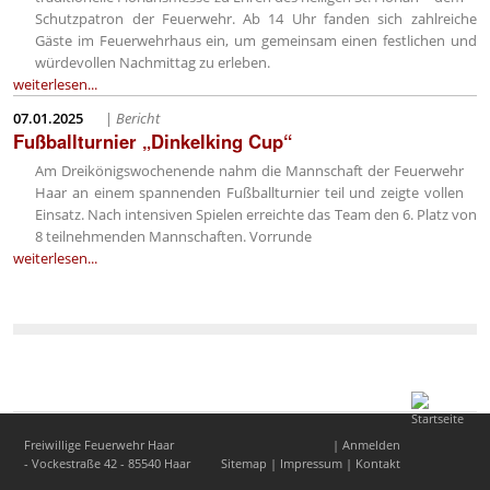
Schutzpatron der Feuerwehr. Ab 14 Uhr fanden sich zahlreiche
Gäste im Feuerwehrhaus ein, um gemeinsam einen festlichen und
würdevollen Nachmittag zu erleben.
weiterlesen...
07.01.2025
|
Bericht
Fußballturnier „Dinkelking Cup“
Am Dreikönigswochenende nahm die Mannschaft der Feuerwehr
Haar an einem spannenden Fußballturnier teil und zeigte vollen
Einsatz. Nach intensiven Spielen erreichte das Team den 6. Platz von
8 teilnehmenden Mannschaften. Vorrunde
weiterlesen...
Freiwillige Feuerwehr Haar
|
Anmelden
- Vockestraße 42 - 85540 Haar
Sitemap
|
Impressum
|
Kontakt