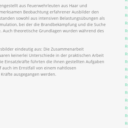
ngestellt aus Feuerwehrleuten aus Haar und
R
aufmerksamen Beobachtung erfahrener Ausbilder den
R
standen sowohl aus intensiven Belastungsübungen als
R
simulation, bei der die Brandbekämpfung und die Suche
R
e. Auch theoretische Grundlagen wurden während des
R
R
usbilder eindeutig aus: Die Zusammenarbeit
R
waren keinerlei Unterschiede in der praktischen Arbeit
R
ie Einsatzkräfte führten die ihnen gestellten Aufgaben
rf auch im Ernstfall von einem nahtlosen
R
Kräfte ausgegangen werden.
R
R
R
R
R
R
R