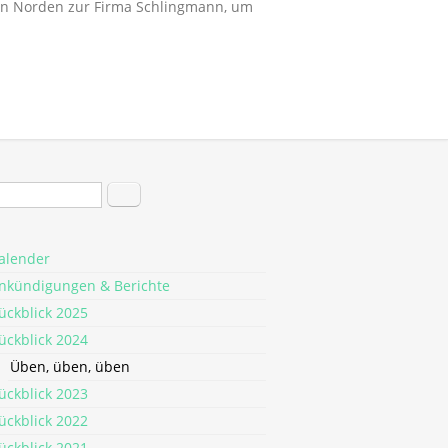
en Norden zur Firma Schlingmann, um
hformular
Suche
alender
nkündigungen & Berichte
ückblick 2025
ückblick 2024
Üben, üben, üben
ückblick 2023
ückblick 2022
ückblick 2021