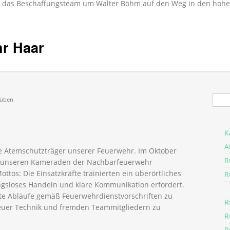
ich das Beschaffungsteam um Walter Böhm auf den Weg in den hoh
hr Haar
Suc
 üben
K
A
die Atemschutzträger unserer Feuerwehr. Im Oktober
R
t unseren Kameraden der Nachbarfeuerwehr
tos: Die Einsatzkräfte trainierten ein überörtliches
R
ngsloses Handeln und klare Kommunikation erfordert.
erte Abläufe gemäß Feuerwehrdienstvorschriften zu
R
euer Technik und fremden Teammitgliedern zu
R
R