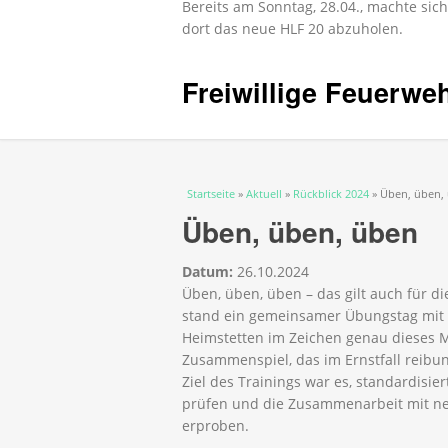
Bereits am Sonntag, 28.04., machte s
dort das neue HLF 20 abzuholen.
Freiwillige Feuerwe
Sie sind hier
Startseite
»
Aktuell
»
Rückblick 2024
» Üben, üben,
Üben, üben, üben
Datum:
26.10.2024
Üben, üben, üben – das gilt auch für 
stand ein gemeinsamer Übungstag mi
Heimstetten im Zeichen genau dieses Mot
Zusammenspiel, das im Ernstfall reibu
Ziel des Trainings war es, standardisi
prüfen und die Zusammenarbeit mit n
erproben.