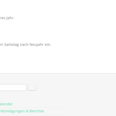
hes Jahr.
en Samstag nach Neujahr ein.
hformular
Suche
alender
nkündigungen & Berichte