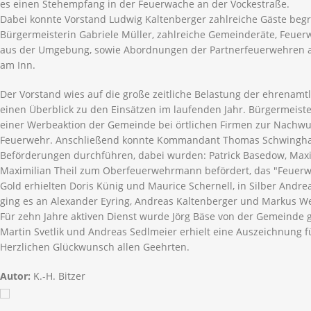
es einen Stehempfang in der Feuerwache an der Vockestraße.
Dabei konnte Vorstand Ludwig Kaltenberger zahlreiche Gäste beg
Bürgermeisterin Gabriele Müller, zahlreiche Gemeinderäte, Feue
aus der Umgebung, sowie Abordnungen der Partnerfeuerwehren au
am Inn.
Der Vorstand wies auf die große zeitliche Belastung der ehrenamt
einen Überblick zu den Einsätzen im laufenden Jahr. Bürgermeiste
einer Werbeaktion der Gemeinde bei örtlichen Firmen zur Nachw
Feuerwehr. Anschließend konnte Kommandant Thomas Schwingh
Beförderungen durchführen, dabei wurden: Patrick Basedow, Maxi
Maximilian Theil zum Oberfeuerwehrmann befördert, das "Feuerwe
Gold erhielten Doris Künig und Maurice Schernell, in Silber Andr
ging es an Alexander Eyring, Andreas Kaltenberger und Markus W
Für zehn Jahre aktiven Dienst wurde Jörg Bäse von der Gemeinde g
Martin Svetlik und Andreas Sedlmeier erhielt eine Auszeichnung fü
Herzlichen Glückwunsch allen Geehrten.
Autor:
K.-H. Bitzer