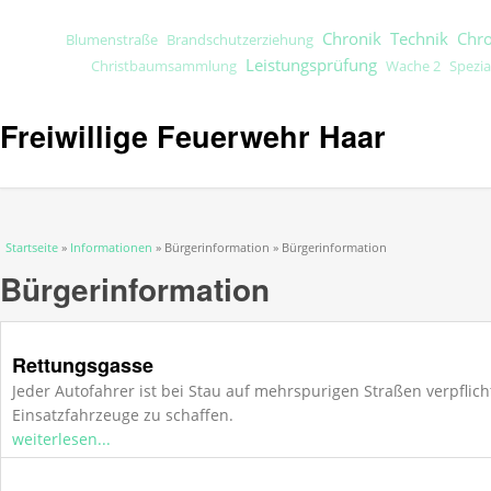
Chronik
Technik
Chr
Blumenstraße
Brandschutzerziehung
Leistungsprüfung
Christbaumsammlung
Wache 2
Spezia
Freiwillige Feuerwehr Haar
Sie sind hier
Startseite
»
Informationen
» Bürgerinformation » Bürgerinformation
Bürgerinformation
Rettungsgasse
Jeder Autofahrer ist bei Stau auf mehrspurigen Straßen verpflich
Einsatzfahrzeuge zu schaffen.
weiterlesen...