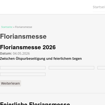
Startsei
Sie sind hier
Startseite
» Floriansmesse
Floriansmesse
Floriansmesse 2026
Datum:
04.05.2026
Zwischen Ölspurbeseitigung und feierlichem Segen
Weiterlesen
über Floriansmesse 2026
Feierliche Floriansmesse