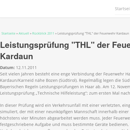
Startsei
Sie sind hier
Startseite
»
Aktuell
»
Rückblick 2011
» Leistungsprüfung "THL" der Feuerwehr Kardaun
Leistungsprüfung "THL" der Feu
Kardaun
Datum:
12.11.2011
Seit vielen Jahren besteht eine enge Verbindung der Feuerwehr
Kardaun/Karneid nähe Bozen (Südtirol). Regelmäßig legen die Süd
Bayerischen Regeln Leistungsprüfungen in Haar ab. Am 12. Nove
Leistungsprüfung „Technische Hilfeleistung“; zum ersten Mal nac
In dieser Prüfung wird ein Verkehrsunfall mit einer verletzten, e
simuliert, der mit einer neunköpfigen Mannschaft innerhalb einer
höchstens vier Minuten abgearbeitet werden muss. Jeder Feuerw
festgeschriebene Aufgabe und muss bestimmte Geräte bedienen, 