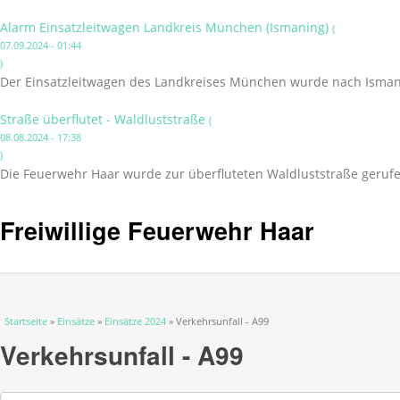
Alarm Einsatzleitwagen Landkreis München (Ismaning)
(
07.09.2024 - 01:44
)
Der Einsatzleitwagen des Landkreises München wurde nach Isman
Straße überflutet - Waldluststraße
(
08.08.2024 - 17:38
)
Die Feuerwehr Haar wurde zur überfluteten Waldluststraße gerufe
Freiwillige Feuerwehr Haar
Sie sind hier
Startseite
»
Einsätze
»
Einsätze 2024
» Verkehrsunfall - A99
Verkehrsunfall - A99