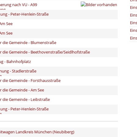
herung nach VU - A99
Ein
ng - Peter-Henlein-Straße
Ein
Ein
 Am See
Ein
 Am See
Ein
für die Gemeinde - Blumenstraße
für die Gemeinde - Beethovenstraße/Seidlhofstraße
ug - Bahnhofplatz
ung - Stadlerstraße
für die Gemeinde - Forsthausstraße
für die Gemeinde - Am See
ür die Gemeinde - Leibstraße
ng - Peter-Henlein-Straße
leitwagen Landkreis München (Neubiberg)