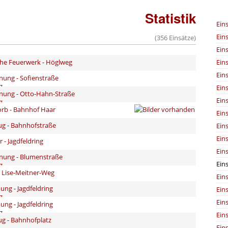
Statistik
Ein
Ein
(356 Einsätze)
Ein
Ein
che Feuerwerk - Höglweg
Ein
nung - Sofienstraße
Ein
nung - Otto-Hahn-Straße
Ein
orb - Bahnhof Haar
Ein
ug - Bahnhofstraße
Ein
Ein
 - Jagdfeldring
Ein
nung - Blumenstraße
Ein
 Lise-Meitner-Weg
Ein
ng - Jagdfeldring
Ein
Ein
ng - Jagdfeldring
Ein
ug - Bahnhofplatz
Ein