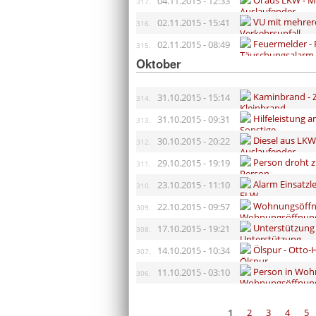
Öl aus LKW - 
04.11.2015 - 12:33
317.
VU mit mehrer
02.11.2015 - 15:41
316.
Feuermelder - 
02.11.2015 - 08:49
315.
Oktober
Kaminbrand - 
31.10.2015 - 15:14
314.
Hilfeleistung
31.10.2015 - 09:31
313.
Diesel aus LKW
30.10.2015 - 20:22
312.
Person droht z
29.10.2015 - 19:19
311.
Alarm Einsatz
23.10.2015 - 11:10
310.
Wohnungsöffnu
22.10.2015 - 09:57
309.
Unterstützung 
17.10.2015 - 19:21
308.
Ölspur - Otto-
14.10.2015 - 10:34
307.
Person in Woh
11.10.2015 - 03:10
306.
Seiten
1
2
3
4
5