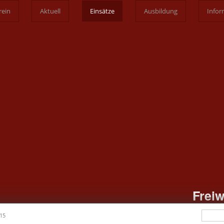
rein
Aktuell
Einsätze
Ausbildung
Infor
Freiw
Such
015