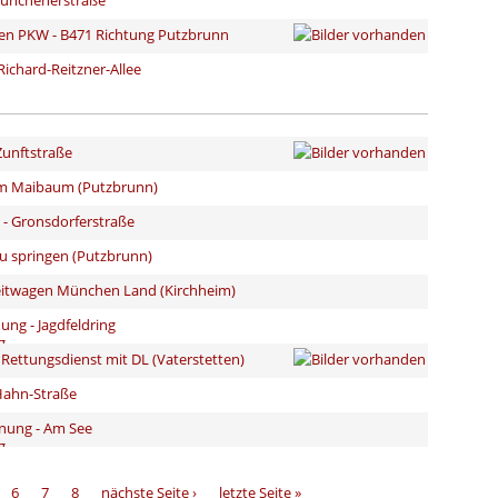
Münchenerstraße
en PKW - B471 Richtung Putzbrunn
Richard-Reitzner-Allee
Zunftstraße
 am Maibaum (Putzbrunn)
 - Gronsdorferstraße
u springen (Putzbrunn)
leitwagen München Land (Kirchheim)
ng - Jagdfeldring
Rettungsdienst mit DL (Vaterstetten)
Hahn-Straße
nung - Am See
6
7
8
nächste Seite ›
letzte Seite »