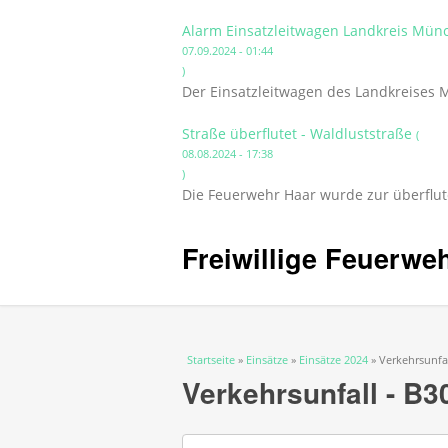
Alarm Einsatzleitwagen Landkreis Mün
07.09.2024 - 01:44
)
Der Einsatzleitwagen des Landkreises
Straße überflutet - Waldluststraße
(
08.08.2024 - 17:38
)
Die Feuerwehr Haar wurde zur überflut
Freiwillige Feuerwe
Sie sind hier
Startseite
»
Einsätze
»
Einsätze 2024
» Verkehrsunfal
Verkehrsunfall - B3