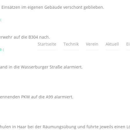
on Einsätzen im eigenen Gebäude verschont geblieben.
4
(
uerwehr auf die B304 nach.
Startseite
Technik
Verein
Aktuell
E
ße
(
nd in die Wasserburger Straße alarmiert.
ennenden PKW auf die A99 alarmiert.
chulen in Haar bei der Räumungsübung und führte jeweils einen L