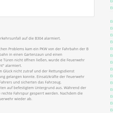
E
E
E
E
E
kehrsunfall auf die B304 alarmiert.
E
E
schen Problems kam ein PKW von der Fahrbahn der B
rbahn in einen Gartenzaun und einen
E
e Türen nicht öffnen ließen, wurde die Feuerwehr
E
t" alarmiert.
E
um Glück nicht zutraf und der Rettungsdienst
E
ng gelangen konnte. Einsatzkräfte der Feuerwehr
Fahrers und sicherten das Fahrzeug.
E
eiten auf befestigtem Untergrund aus. Während der
E
e rechte Fahrspur gesperrt werden. Nachdem die
E
Feuerwehr wieder ab.
E
E