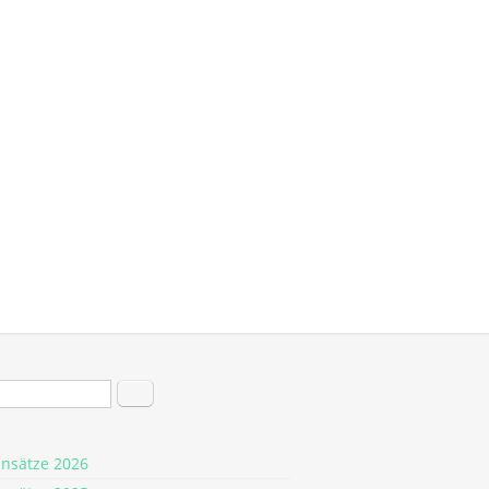
hformular
Suche
insätze 2026