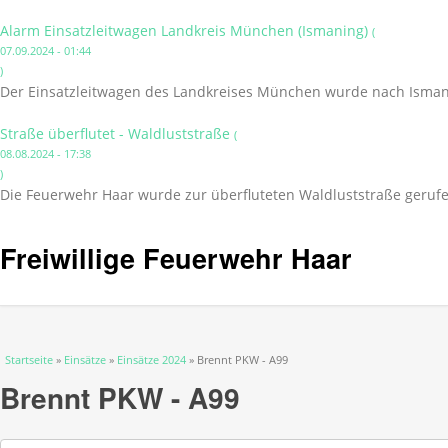
Alarm Einsatzleitwagen Landkreis München (Ismaning)
(
07.09.2024 - 01:44
)
Der Einsatzleitwagen des Landkreises München wurde nach Isman
Straße überflutet - Waldluststraße
(
08.08.2024 - 17:38
)
Die Feuerwehr Haar wurde zur überfluteten Waldluststraße gerufe
Freiwillige Feuerwehr Haar
Sie sind hier
Startseite
»
Einsätze
»
Einsätze 2024
» Brennt PKW - A99
Brennt PKW - A99