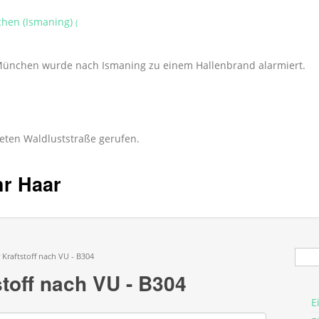
chen (Ismaning)
(
 München wurde nach Ismaning zu einem Hallenbrand alarmiert.
eten Waldluststraße gerufen.
hr Haar
Suc
Kraftstoff nach VU - B304
toff nach VU - B304
E