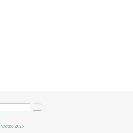
hformular
Suche
insätze 2026