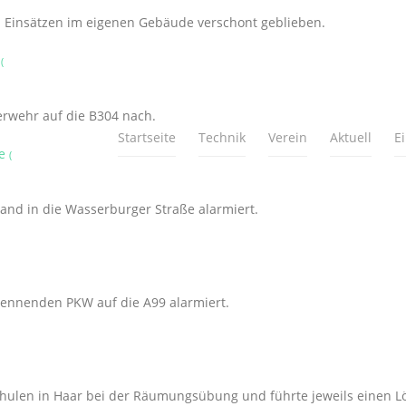
on Einsätzen im eigenen Gebäude verschont geblieben.
4
(
uerwehr auf die B304 nach.
Startseite
Technik
Verein
Aktuell
E
ße
(
nd in die Wasserburger Straße alarmiert.
ennenden PKW auf die A99 alarmiert.
chulen in Haar bei der Räumungsübung und führte jeweils einen L