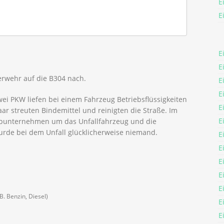
E
E
E
E
uerwehr auf die B304 nach.
E
E
ei PKW liefen bei einem Fahrzeug Betriebsflüssigkeiten
E
aar streuten Bindemittel und reinigten die Straße. Im
E
ppunternehmen um das Unfallfahrzeug und die
urde bei dem Unfall glücklicherweise niemand.
E
E
E
E
E
B. Benzin, Diesel)
E
E