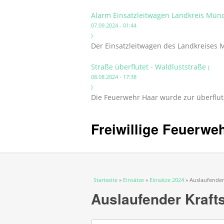
Alarm Einsatzleitwagen Landkreis Mün
07.09.2024 - 01:44
)
Der Einsatzleitwagen des Landkreises
Straße überflutet - Waldluststraße
(
08.08.2024 - 17:38
)
Die Feuerwehr Haar wurde zur überflut
Freiwillige Feuerwe
Sie sind hier
Startseite
»
Einsätze
»
Einsätze 2024
» Auslaufender 
Auslaufender Krafts