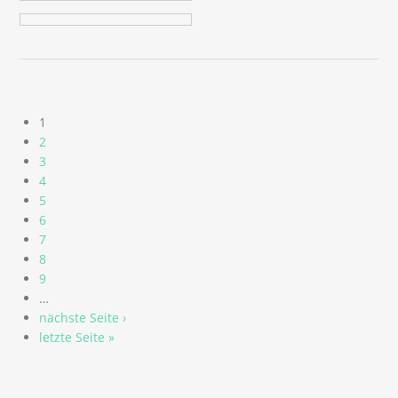
Seiten
1
2
3
4
5
6
7
8
9
…
nächste Seite ›
letzte Seite »