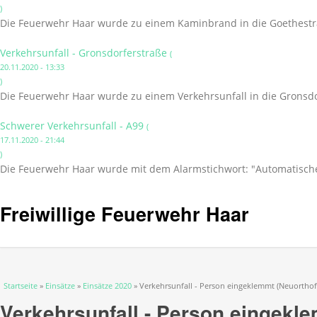
)
Die Feuerwehr Haar wurde zu einem Kaminbrand in die Goethestr
Verkehrsunfall - Gronsdorferstraße
(
20.11.2020 - 13:33
)
Die Feuerwehr Haar wurde zu einem Verkehrsunfall in die Gronsdo
Schwerer Verkehrsunfall - A99
(
17.11.2020 - 21:44
)
Die Feuerwehr Haar wurde mit dem Alarmstichwort: "Automatischer 
Freiwillige Feuerwehr Haar
Sie sind hier
Startseite
»
Einsätze
»
Einsätze 2020
» Verkehrsunfall - Person eingeklemmt (Neuortho
Verkehrsunfall - Person eingekl