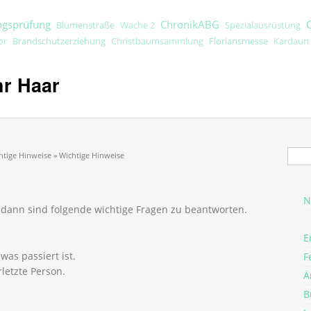
ngsprüfung
ChronikABG
Blumenstraße
Wache 2
Spezialausrüstung
or
Brandschutzerziehung
Floriansmesse
Christbaumsammlung
Kardaun
hr Haar
Suc
htige Hinweise » Wichtige Hinweise
N
dann sind folgende wichtige Fragen zu beantworten.
E
as passiert ist.
F
rletzte Person.
Ä
B