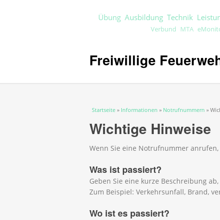
Übung
Ausbildung
Technik
Leistu
Verbund
eMonit
MTA
Freiwillige Feuerwe
Sie sind hier
Startseite
»
Informationen
»
Notrufnummern
» Wic
Wichtige Hinweise
Wenn Sie eine Notrufnummer anrufen, 
Was ist passiert?
Geben Sie eine kurze Beschreibung ab, w
Zum Beispiel: Verkehrsunfall, Brand, ve
Wo ist es passiert?