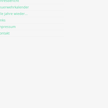
ahresbericht
euerwehrkalender
lle Jahre wieder...
inks
mpressum
ontakt