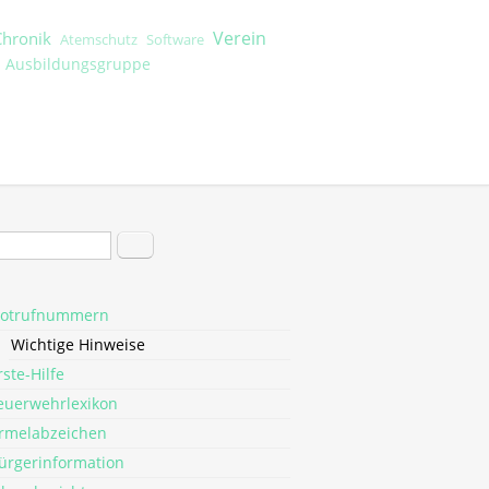
Verein
Chronik
Atemschutz
Software
Ausbildungsgruppe
hformular
Suche
otrufnummern
Wichtige Hinweise
rste-Hilfe
euerwehrlexikon
rmelabzeichen
ürgerinformation