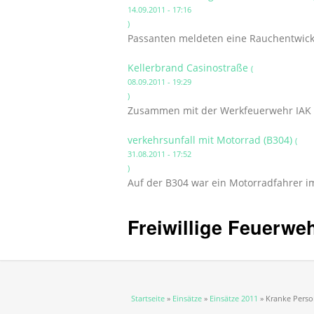
14.09.2011 - 17:16
)
Passanten meldeten eine Rauchentwick
Kellerbrand Casinostraße
(
08.09.2011 - 19:29
)
Zusammen mit der Werkfeuerwehr IAK wu
verkehrsunfall mit Motorrad (B304)
(
31.08.2011 - 17:52
)
Auf der B304 war ein Motorradfahrer im
Freiwillige Feuerwe
Sie sind hier
Startseite
»
Einsätze
»
Einsätze 2011
» Kranke Pers