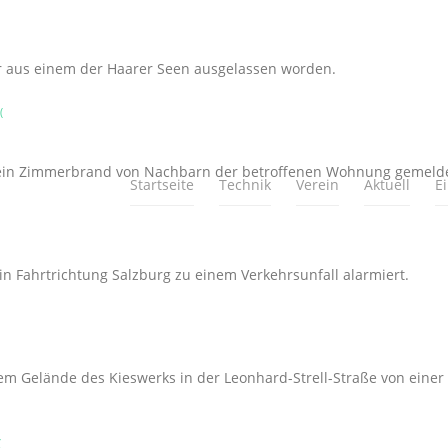
r aus einem der Haarer Seen ausgelassen worden.
(
 ein Zimmerbrand von Nachbarn der betroffenen Wohnung gemelde
Startseite
Technik
Verein
Aktuell
E
n Fahrtrichtung Salzburg zu einem Verkehrsunfall alarmiert.
 dem Gelände des Kieswerks in der Leonhard-Strell-Straße von ein
(