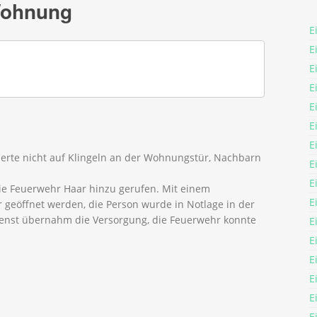
Wohnung
E
E
E
E
E
E
E
gierte nicht auf Klingeln an der Wohnungstür, Nachbarn
E
E
e Feuerwehr Haar hinzu gerufen. Mit einem
E
 geöffnet werden, die Person wurde in Notlage in der
nst übernahm die Versorgung, die Feuerwehr konnte
E
E
E
E
E
E