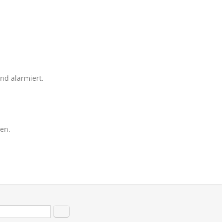
nd alarmiert.
en.
hformular
Suche