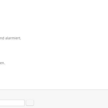
nd alarmiert.
en.
hformular
Suche