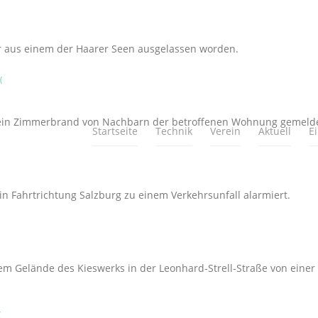
r aus einem der Haarer Seen ausgelassen worden.
(
 ein Zimmerbrand von Nachbarn der betroffenen Wohnung gemelde
Startseite
Technik
Verein
Aktuell
E
n Fahrtrichtung Salzburg zu einem Verkehrsunfall alarmiert.
 dem Gelände des Kieswerks in der Leonhard-Strell-Straße von ein
(