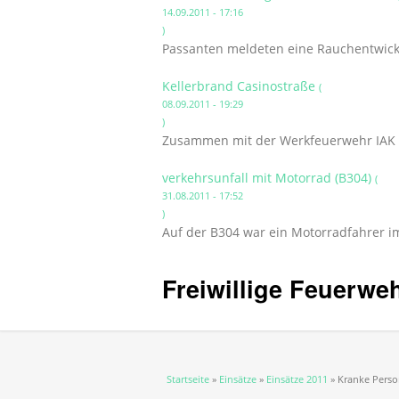
14.09.2011 - 17:16
)
Passanten meldeten eine Rauchentwick
Kellerbrand Casinostraße
(
08.09.2011 - 19:29
)
Zusammen mit der Werkfeuerwehr IAK wu
verkehrsunfall mit Motorrad (B304)
(
31.08.2011 - 17:52
)
Auf der B304 war ein Motorradfahrer im
Freiwillige Feuerwe
Sie sind hier
Startseite
»
Einsätze
»
Einsätze 2011
» Kranke Pers