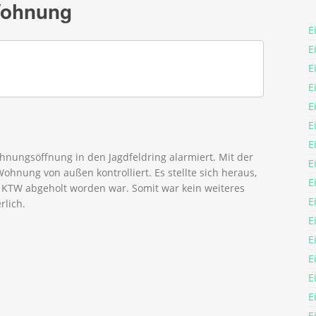
Wohnung
E
E
E
E
E
E
E
nungsöffnung in den Jagdfeldring alarmiert. Mit der
E
ohnung von außen kontrolliert. Es stellte sich heraus,
E
 KTW abgeholt worden war. Somit war kein weiteres
E
rlich.
E
E
E
E
E
E