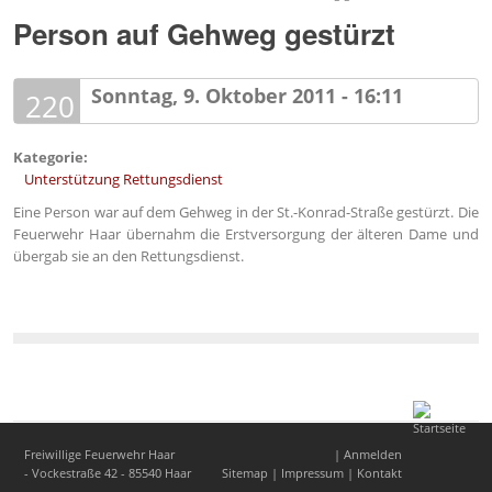
Person auf Gehweg gestürzt
Sonntag, 9. Oktober 2011 - 16:11
220
Kategorie:
Unterstützung Rettungsdienst
Eine Person war auf dem Gehweg in der St.-Konrad-Straße gestürzt. Die
Feuerwehr Haar übernahm die Erstversorgung der älteren Dame und
übergab sie an den Rettungsdienst.
Freiwillige Feuerwehr Haar
|
Anmelden
- Vockestraße 42 - 85540 Haar
Sitemap
|
Impressum
|
Kontakt