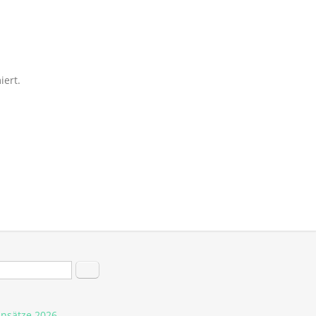
iert.
hformular
Suche
insätze 2026