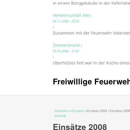
In einem Bürogebäude in der Keferloh
Verkehrsunfall A99
(
04.11.2008 - 22:25
)
Zusammen mit der Feuerwehr Vaterstet
Zimmerbrand
(
30.10.2008 - 21:47
)
Überhitztes Fett war in der Küche eine
Freiwillige Feuerwe
Sie sind hier
Startseite
»
Einsätze
» Einsätze 2008 » Einsätze 2008
Statistik
Einsätze 2008