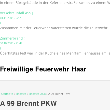
In einem Bürogebäude in der Keferloherstraße kam es zu einem 
Verkehrsunfall A99
(
04.11.2008 - 22:25
)
Zusammen mit der Feuerwehr Vaterstetten wurde die Feuerwehr Ha
Zimmerbrand
(
30.10.2008 - 21:47
)
Überhitztes Fett war in der Küche eines Mehrfamilienhauses am Ja
Freiwillige Feuerwehr Haar
Sie sind hier
Startseite
»
Einsätze
»
Einsätze 2008
» A 99 Brennt PKW
A 99 Brennt PKW