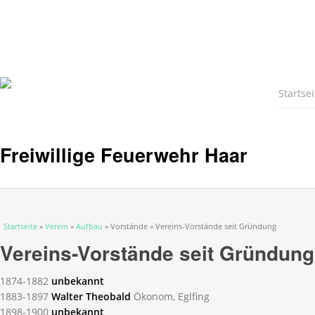
Startsei
Freiwillige Feuerwehr Haar
Sie sind hier
Startseite
»
Verein
»
Aufbau
» Vorstände » Vereins-Vorstände seit Gründung
Vereins-Vorstände seit Gründung
1874-1882
unbekannt
1883-1897
Walter Theobald
Ökonom, Eglfing
1898-1900
unbekannt