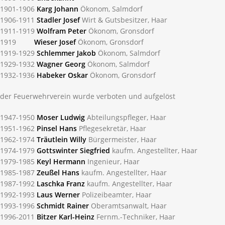
1901-1906
Karg Johann
Ökonom, Salmdorf
1906-1911
Stadler Josef
Wirt & Gutsbesitzer, Haar
1911-1919
Wolfram Peter
Ökonom, Gronsdorf
1919
Wieser Josef
Ökonom, Gronsdorf
1919-1929
Schlemmer Jakob
Ökonom, Salmdorf
1929-1932
Wagner Georg
Ökonom, Salmdorf
1932-1936
Habeker Oskar
Ökonom, Gronsdorf
der Feuerwehrverein wurde verboten und aufgelöst
1947-1950
Moser Ludwig
Abteilungspfleger, Haar
1951-1962
Pinsel Hans
Pflegesekretär, Haar
1962-1974
Träutlein Willy
Bürgermeister, Haar
1974-1979
Gottswinter Siegfried
kaufm. Angestellter, Haar
1979-1985
Keyl Hermann
Ingenieur, Haar
1985-1987
Zeußel Hans
kaufm. Angestellter, Haar
1987-1992
Laschka Franz
kaufm. Angestellter, Haar
1992-1993
Laus Werner
Polizeibeamter, Haar
1993-1996
Schmidt Rainer
Oberamtsanwalt, Haar
1996-2011
Bitzer Karl-Heinz
Fernm.-Techniker, Haar