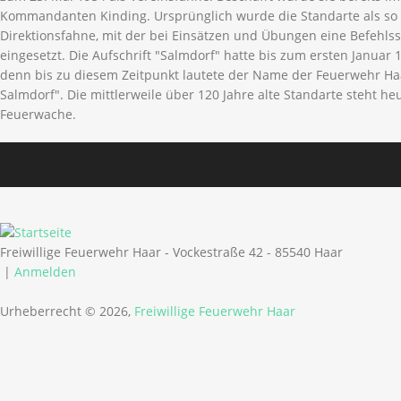
Kommandanten Kinding. Ursprünglich wurde die Standarte als so
Direktionsfahne, mit der bei Einsätzen und Übungen eine Befehlss
eingesetzt. Die Aufschrift "Salmdorf" hatte bis zum ersten Januar 1
denn bis zu diesem Zeitpunkt lautete der Name der Feuerwehr Haa
Salmdorf". Die mittlerweile über 120 Jahre alte Standarte steht he
Feuerwache.
Freiwillige Feuerwehr Haar - Vockestraße 42 - 85540 Haar
|
Anmelden
Urheberrecht © 2026,
Freiwillige Feuerwehr Haar