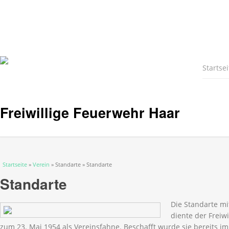
Startsei
Freiwillige Feuerwehr Haar
Sie sind hier
Startseite
»
Verein
» Standarte » Standarte
Standarte
Die Standarte mi
diente der Freiw
zum 23. Mai 1954 als Vereinsfahne. Beschafft wurde sie bereits i