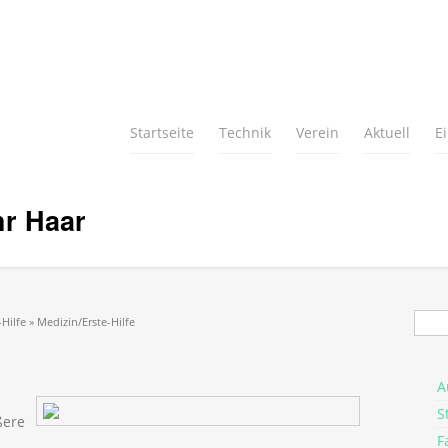
Startseite
Technik
Verein
Aktuell
E
hr Haar
Suc
Hilfe » Medizin/Erste-Hilfe
A
S
ßere
F