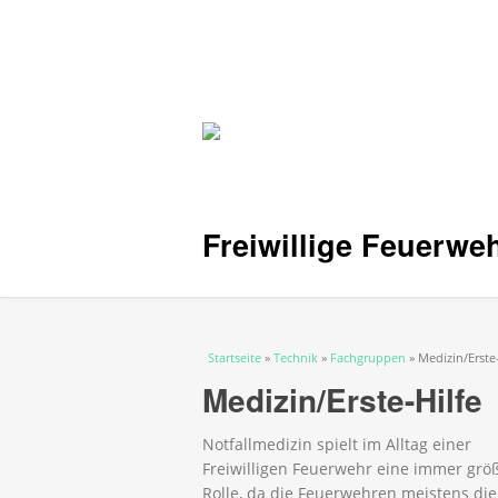
Freiwillige Feuerwe
Sie sind hier
Startseite
»
Technik
»
Fachgruppen
» Medizin/Erste-
Medizin/Erste-Hilfe
Notfallmedizin spielt im Alltag einer
Freiwilligen Feuerwehr eine immer grö
Rolle, da die Feuerwehren meistens die