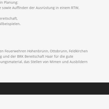
in Planung:
e sowie Auffinden der Ausrüstung in einem RTW,
reitschaft,
allbeispielen.
en Feuerwehren Hohenbrunn, Ottobrunn, Feldkirchen
 und der BRK Bereitschaft Haar für die gute
ungsmaterial, das Stellen von Mimen und Ausbildern