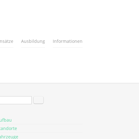
insätze
Ausbildung
Informationen
hformular
Suche
ufbau
tandorte
ahrzeuge