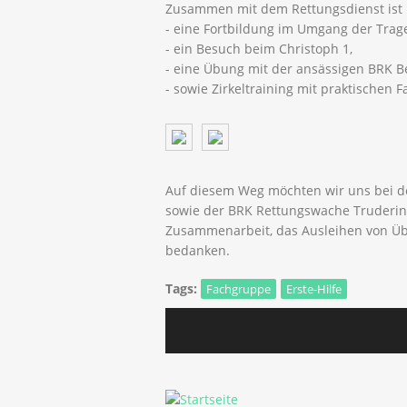
Zusammen mit dem Rettungsdienst ist 
- eine Fortbildung im Umgang der Trag
- ein Besuch beim Christoph 1,
- eine Übung mit der ansässigen BRK Be
- sowie Zirkeltraining mit praktischen F
Auf diesem Weg möchten wir uns bei d
sowie der BRK Rettungswache Trudering
Zusammenarbeit, das Ausleihen von Üb
bedanken.
Tags:
Fachgruppe
Erste-Hilfe