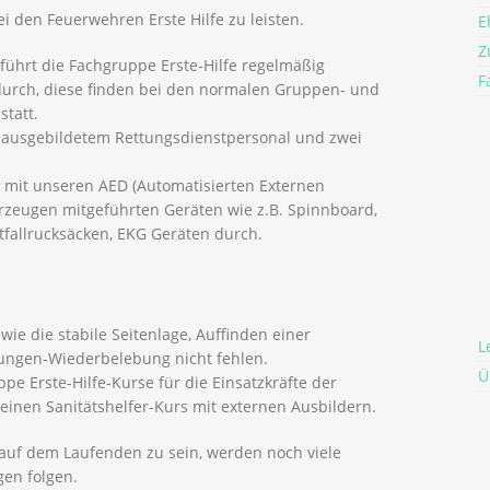
ei den Feuerwehren Erste Hilfe zu leisten.
E
Z
 führt die Fachgruppe Erste-Hilfe regelmäßig
F
durch, diese finden bei den normalen Gruppen- und
tatt.
s ausgebildetem Rettungsdienstpersonal und zwei
 mit unseren AED (Automatisierten Externen
ahrzeugen mitgeführten Geräten wie z.B. Spinnboard,
otfallrucksäcken, EKG Geräten durch.
wie die stabile Seitenlage, Auffinden einer
L
ungen-Wiederbelebung nicht fehlen.
Ü
pe Erste-Hilfe-Kurse für die Einsatzkräfte der
einen Sanitätshelfer-Kurs mit externen Ausbildern.
auf dem Laufenden zu sein, werden noch viele
gen folgen.