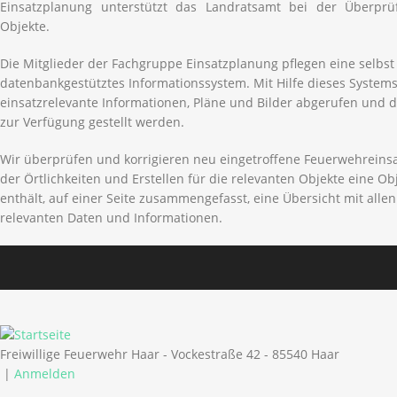
Einsatzplanung unterstützt das Landratsamt bei der Überp
Objekte.
Die Mitglieder der Fachgruppe Einsatzplanung pflegen eine selbst 
datenbankgestütztes Informationssystem. Mit Hilfe dieses System
einsatzrelevante Informationen, Pläne und Bilder abgerufen und
zur Verfügung gestellt werden.
Wir überprüfen und korrigieren neu eingetroffene Feuerwehrein
der Örtlichkeiten und Erstellen für die relevanten Objekte eine O
enthält, auf einer Seite zusammengefasst, eine Übersicht mit allen 
relevanten Daten und Informationen.
Freiwillige Feuerwehr Haar - Vockestraße 42 - 85540 Haar
|
Anmelden