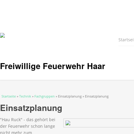
Startsei
Freiwillige Feuerwehr Haar
Sie sind hier
Startseite
»
Technik
»
Fachgruppen
» Einsatzplanung » Einsatzplanung
Einsatzplanung
"Hau Ruck" - das gehört bei
der Feuerwehr schon lange
nicht mehr zum