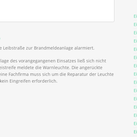
E
E
E
)
E
e Leibstraße zur Brandmeldeanlage alarmiert.
E
E
lage des vorangegangenen Einsatzes ließ sich nicht
E
zeistreife meldete die Warnleuchte. Die angerückte
E
ine Fachfirma muss sich um die Reparatur der Leuchte
in Eingreifen erforderlich.
E
E
E
E
E
E
E