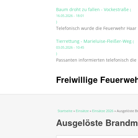
Baum droht zu fallen - Vockestraße
(
16.05.2026 - 18:01
)
Telefonisch wurde die Feuerwehr Haar 
Tierrettung - Marieluise-Fleißer-Weg
(
03.05.2026 - 10:45
)
Passanten informierten telefonisch die
Freiwillige Feuerwe
Sie sind hier
Startseite
»
Einsätze
»
Einsätze 2026
» Ausgelöste B
Ausgelöste Brandme