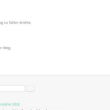
g zu fallen drohte.
er Weg.
hformular
Suche
insätze 2026