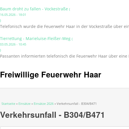
Baum droht zu fallen - Vockestraße
(
16.05.2026 - 18:01
)
Telefonisch wurde die Feuerwehr Haar in der Vockestraße über ei
Tierrettung - Marieluise-Fleißer-Weg
(
03.05.2026 - 10:45
)
Passanten informierten telefonisch die Feuerwehr Haar über eine 
Freiwillige Feuerwehr Haar
Sie sind hier
Startseite
»
Einsätze
»
Einsätze 2026
» Verkehrsunfall - B304/B471
Verkehrsunfall - B304/B471