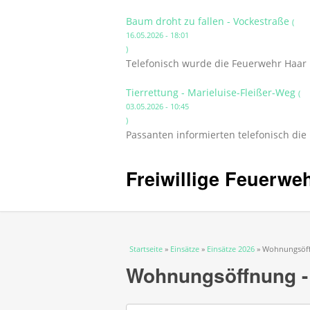
Baum droht zu fallen - Vockestraße
(
16.05.2026 - 18:01
)
Telefonisch wurde die Feuerwehr Haar 
Tierrettung - Marieluise-Fleißer-Weg
(
03.05.2026 - 10:45
)
Passanten informierten telefonisch die
Freiwillige Feuerwe
Sie sind hier
Startseite
»
Einsätze
»
Einsätze 2026
» Wohnungsöff
Wohnungsöffnung -