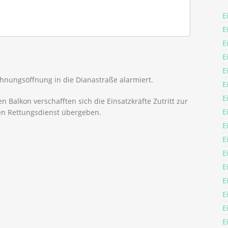
E
E
E
E
E
nungsöffnung in die Dianastraße alarmiert.
E
E
 Balkon verschafften sich die Einsatzkräfte Zutritt zur
E
n Rettungsdienst übergeben.
E
E
E
E
E
E
E
E