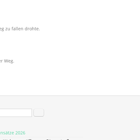
g zu fallen drohte.
er Weg.
hformular
Suche
insätze 2026