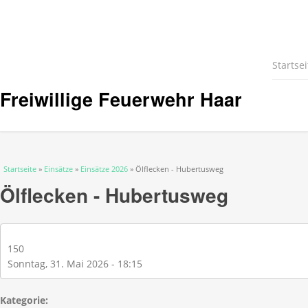
Startsei
Freiwillige Feuerwehr Haar
Sie sind hier
Startseite
»
Einsätze
»
Einsätze 2026
» Ölflecken - Hubertusweg
Ölflecken - Hubertusweg
150
Sonntag, 31. Mai 2026 - 18:15
Kategorie: