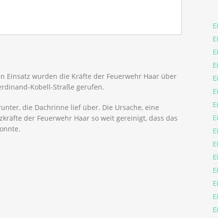
E
E
E
E
n Einsatz wurden die Kräfte der Feuerwehr Haar über
E
rdinand-Kobell-Straße gerufen.
E
E
nter, die Dachrinne lief über. Die Ursache, eine
E
zkräfte der Feuerwehr Haar so weit gereinigt, dass das
onnte.
E
E
E
E
E
E
E