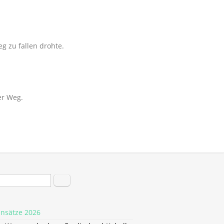
g zu fallen drohte.
er Weg.
hformular
Suche
insätze 2026