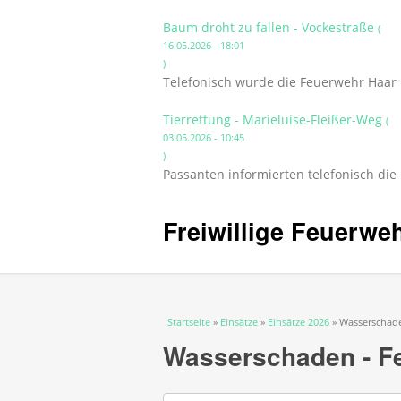
Baum droht zu fallen - Vockestraße
(
16.05.2026 - 18:01
)
Telefonisch wurde die Feuerwehr Haar 
Tierrettung - Marieluise-Fleißer-Weg
(
03.05.2026 - 10:45
)
Passanten informierten telefonisch die
Freiwillige Feuerwe
Sie sind hier
Startseite
»
Einsätze
»
Einsätze 2026
» Wasserschade
Wasserschaden - Fe