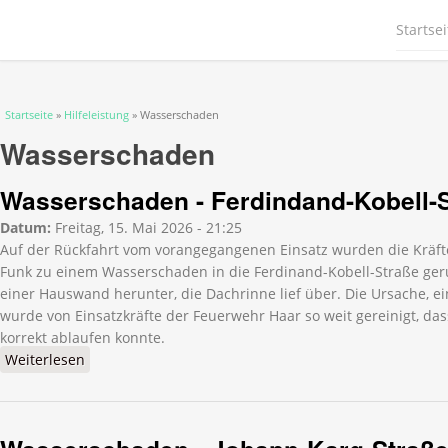
Startsei
Sie sind hier
Startseite
»
Hilfeleistung
» Wasserschaden
Wasserschaden
Wasserschaden - Ferdindand-Kobell-
Datum:
Freitag, 15. Mai 2026 - 21:25
Auf der Rückfahrt vom vorangegangenen Einsatz wurden die Kräf
Funk zu einem Wasserschaden in die Ferdinand-Kobell-Straße geru
einer Hauswand herunter, die Dachrinne lief über. Die Ursache, ei
wurde von Einsatzkräfte der Feuerwehr Haar so weit gereinigt, d
korrekt ablaufen konnte.
Weiterlesen
über Wasserschaden - Ferdindand-Kobell-Straße