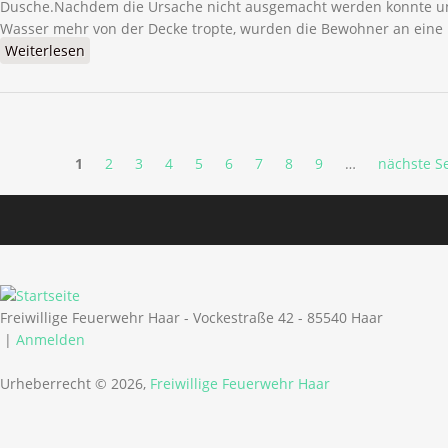
Dusche.Nachdem die Ursache nicht ausgemacht werden konnte un
Wasser mehr von der Decke tropte, wurden die Bewohner an eine 
Weiterlesen
über Wasserschaden - Am Handwerkerhof
Seiten
1
2
3
4
5
6
7
8
9
…
nächste Se
Freiwillige Feuerwehr Haar - Vockestraße 42 - 85540 Haar
|
Anmelden
Urheberrecht © 2026,
Freiwillige Feuerwehr Haar