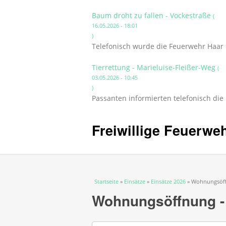
Baum droht zu fallen - Vockestraße
(
16.05.2026 - 18:01
)
Telefonisch wurde die Feuerwehr Haar 
Tierrettung - Marieluise-Fleißer-Weg
(
03.05.2026 - 10:45
)
Passanten informierten telefonisch die
Freiwillige Feuerwe
Sie sind hier
Startseite
»
Einsätze
»
Einsätze 2026
» Wohnungsöff
Wohnungsöffnung -