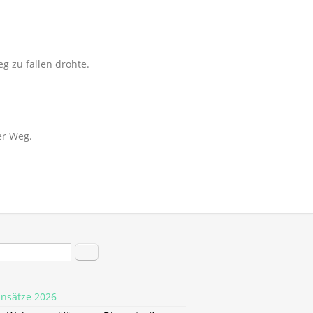
g zu fallen drohte.
er Weg.
hformular
Suche
insätze 2026