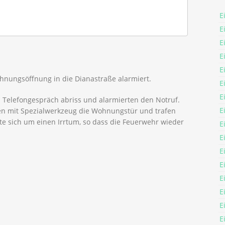
E
E
E
E
E
nungsöffnung in die Dianastraße alarmiert.
E
E
n Telefongespräch abriss und alarmierten den Notruf.
E
ten mit Spezialwerkzeug die Wohnungstür und trafen
te sich um einen Irrtum, so dass die Feuerwehr wieder
E
E
E
E
E
E
E
E