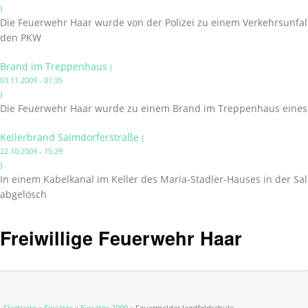
)
Die Feuerwehr Haar wurde von der Polizei zu einem Verkehrsunfal
den PKW
Brand im Treppenhaus
(
03.11.2009 - 01:35
)
Die Feuerwehr Haar wurde zu einem Brand im Treppenhaus eines 
Kellerbrand Salmdorferstraße
(
22.10.2009 - 15:29
)
In einem Kabelkanal im Keller des Maria-Stadler-Hauses in der Sa
abgelösch
Freiwillige Feuerwehr Haar
Sie sind hier
Startseite
»
Einsätze
»
Einsätze 2009
» Feuermelder Jagdfeldschule