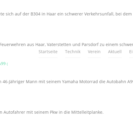
e sich auf der B304 in Haar ein schwerer Verkehrsunfall, bei dem e
uerwehren aus Haar, Vaterstetten und Parsdorf zu einem schwere
Startseite
Technik
Verein
Aktuell
E
 A99
(
n 46-Jähriger Mann mit seinem Yamaha Motorrad die Autobahn A99
n Autofahrer mit seinem Pkw in die Mittelleitplanke.