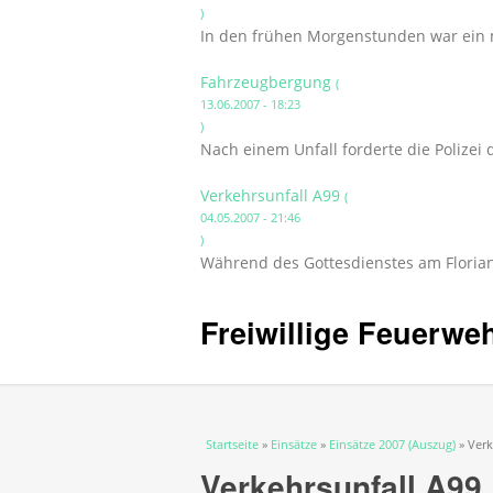
)
In den frühen Morgenstunden war ein 
Fahrzeugbergung
(
13.06.2007 - 18:23
)
Nach einem Unfall forderte die Polizei
Verkehrsunfall A99
(
04.05.2007 - 21:46
)
Während des Gottesdienstes am Florians
Freiwillige Feuerwe
Sie sind hier
Startseite
»
Einsätze
»
Einsätze 2007 (Auszug)
» Verk
Verkehrsunfall A99