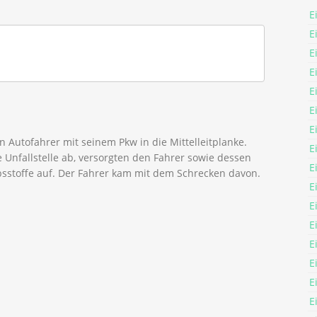
E
E
E
E
E
E
E
n Autofahrer mit seinem Pkw in die Mittelleitplanke.
E
e Unfallstelle ab, versorgten den Fahrer sowie dessen
E
stoffe auf. Der Fahrer kam mit dem Schrecken davon.
E
E
E
E
E
E
E