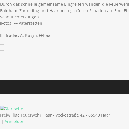
Durch das schnelle gemeinsame Eingreifen wanden die Feuerwehre
Baldham, Zorneding und Haar noch größeren Schaden ab. Eine Einsa
Schnittverletzungen.
(Fotos: FF Vaterstetten)
E. Bradac, A. Kusyn, FFHaar
Freiwillige Feuerwehr Haar - Vockestraße 42 - 85540 Haar
|
Anmelden