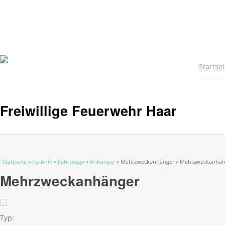
Startsei
Freiwillige Feuerwehr Haar
Sie sind hier
Startseite
»
Technik
»
Fahrzeuge
»
Anhänger
» Mehrzweckanhänger » Mehrzweckanhän
Mehrzweckanhänger
Typ: