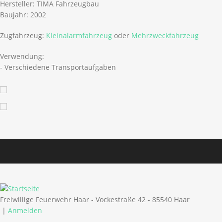
Hersteller: TIMA Fahrzeugbau
Baujahr: 2002
Zugfahrzeug:
Kleinalarmfahrzeug
oder
Mehrzweckfahrzeug
Verwendung:
- Verschiedene Transportaufgaben
Freiwillige Feuerwehr Haar - Vockestraße 42 - 85540 Haar
|
Anmelden