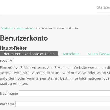
Startsei
Sie sind hier
Startseite
»
Benutzerkonto
» Benutzerkonto » Benutzerkonto
Benutzerkonto
Haupt-Reiter
Neues Benutzerkonto erstellen
(aktiver Reiter)
Anmelden
Neues Passwo
E-Mail
*
Eine gültige E-Mail-Adresse. Alle E-Mails der Website werden an d
Adresse wird nicht veröffentlicht und wird nur verwendet, wenn S
anfordern oder wenn Sie einstellen, bestimmte Informationen ode
Mail zu erhalten.
Nachname
Vorname