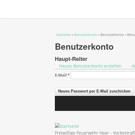
Sie sind hier
Startseite
»
Benutzerkonto
» Benutzerkonto » Benu
Benutzerkonto
Haupt-Reiter
Neues Benutzerkonto erstellen
A
E-Mail
*
Freiwillige Feuerwehr Haar - Vockestra