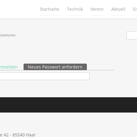
Startseite
Technik
Verein
Aktuell
E
Suc
tzerkonto
nmelden
Neues Passwort anfordern
(aktiver Reiter)
ße 42 - 85540 Haar