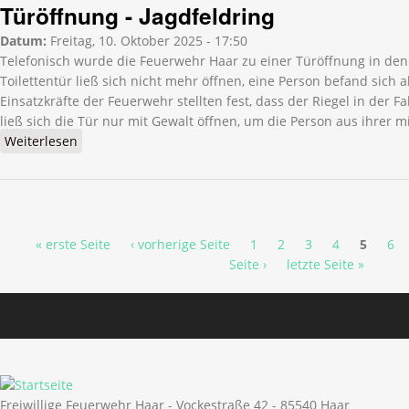
Türöffnung - Jagdfeldring
Datum:
Freitag, 10. Oktober 2025 - 17:50
Telefonisch wurde die Feuerwehr Haar zu einer Türöffnung in den 
Toilettentür ließ sich nicht mehr öffnen, eine Person befand sich
Einsatzkräfte der Feuerwehr stellten fest, dass der Riegel in der 
ließ sich die Tür nur mit Gewalt öffnen, um die Person aus ihrer m
Weiterlesen
über Türöffnung - Jagdfeldring
Seiten
« erste Seite
‹ vorherige Seite
1
2
3
4
5
6
Seite ›
letzte Seite »
Freiwillige Feuerwehr Haar - Vockestraße 42 - 85540 Haar