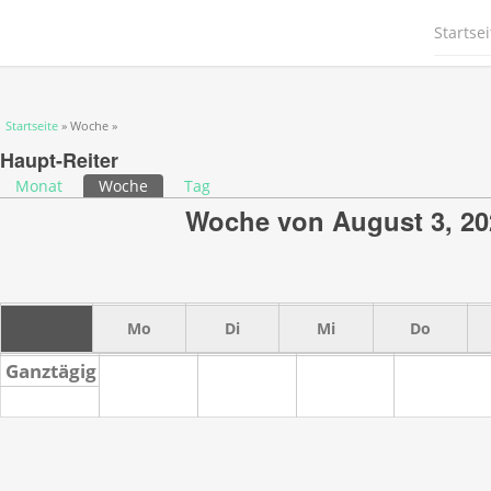
Startsei
Sie sind hier
Startseite
» Woche »
Haupt-Reiter
Monat
Woche
(aktiver Reiter)
Tag
Woche von August 3, 20
Mo
Di
Mi
Do
Ganztägig