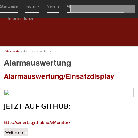
Startseite
Technik
Verein
Aktuell
Einsätze
Ausbildung
Informationen
Sie sind hier
Startseite
» Alarmauswertung
Alarmauswertung
Alarmauswertung/Einsatzdisplay
JETZT AUF GITHUB:
http://seiferta.github.io/eMonitor/
Weiterlesen
über Alarmauswertung/Einsatzdisplay