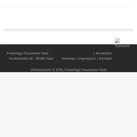
Freiwillige Feuerwehr Haar
|
Anmelden
- Vockestraße 42 - 85540 Haar
Sitemap
|
Impressum
|
Kontakt
Urheberrecht © 2026,
Freiwillige Feuerwehr Haar