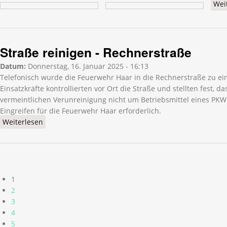
Wei
Straße reinigen - Rechnerstraße
Datum:
Donnerstag, 16. Januar 2025 - 16:13
Telefonisch wurde die Feuerwehr Haar in die Rechnerstraße zu ein
Einsatzkräfte kontrollierten vor Ort die Straße und stellten fest, da
vermeintlichen Verunreinigung nicht um Betriebsmittel eines PKW
Eingreifen für die Feuerwehr Haar erforderlich.
Weiterlesen
über Straße reinigen - Rechnerstraße
Seiten
1
2
3
4
5