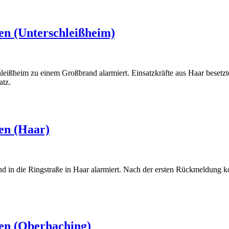
(Aschheim)
n (Unterschleißheim)
ißheim zu einem Großbrand alarmiert. Einsatzkräfte aus Haar besetzte
atz.
Unterschleißheim)
en (Haar)
 in die Ringstraße in Haar alarmiert. Nach der ersten Rückmeldung k
Haar)
en (Oberhaching)