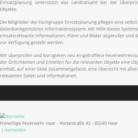
Einsatzplanung unterstützt das Landratsamt bei der Überp
Objekte.
Die Mitglieder der Fachgruppe Einsatzplanung pflegen eine selbst 
datenbankgestütztes Informationssystem. Mit Hilfe dieses System
einsatzrelevante Informationen, Pläne und Bilder abgerufen und
zur Verfügung gestellt werden.
Wir überprüfen und korrigieren neu eingetroffene Feuerwehrein
der Örtlichkeiten und Erstellen für die relevanten Objekte eine O
enthält, auf einer Seite zusammengefasst, eine Übersicht mit allen 
relevanten Daten und Informationen.
Freiwillige Feuerwehr Haar - Vockestraße 42 - 85540 Haar
|
Anmelden