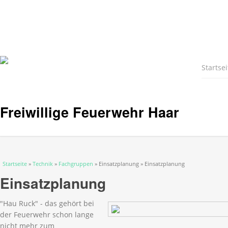
Startsei
Freiwillige Feuerwehr Haar
Sie sind hier
Startseite
»
Technik
»
Fachgruppen
» Einsatzplanung » Einsatzplanung
Einsatzplanung
"Hau Ruck" - das gehört bei
der Feuerwehr schon lange
nicht mehr zum